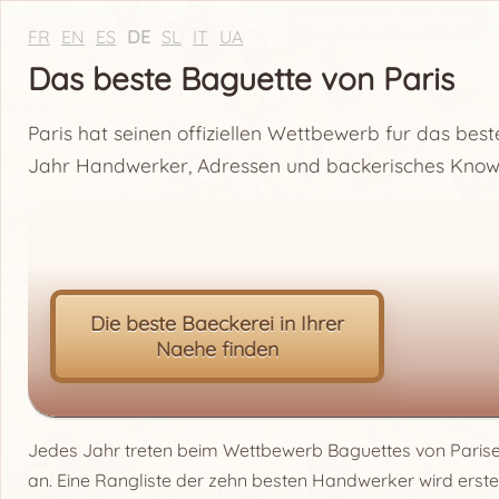
Naechste zu Fuss finden
+
FR
EN
ES
DE
SL
IT
UA
−
Das beste Baguette von Paris
Paris hat seinen offiziellen Wettbewerb fur das bes
Jahr Handwerker, Adressen und backerisches Know
Die beste Baeckerei in Ihrer
Naehe finden
Jedes Jahr treten beim Wettbewerb Baguettes von Paris
an. Eine Rangliste der zehn besten Handwerker wird erstell