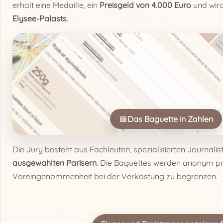
erhalt eine Medaille, ein
Preisgeld von 4.000 Euro
und wird
Elysee-Palasts
.
?
Leaflet
|
©
OpenStreetMap
contributors
FR
EN
ES
DE
SL
IT
UA
Beste Baguettes von Paris
Alle
1994
1995
1996
1997
1998
Das Baguette in Zahlen
1999
2000
2001
2002
2003
2004
2005
2006
2007
2008
2009
2010
Die Jury besteht aus Fachleuten, spezialisierten Journali
2011
2012
2013
2014
2015
2016
ausgewahlten Parisern
. Die Baguettes werden anonym pr
2017
2018
2019
2020
2021
2022
Voreingenommenheit bei der Verkostung zu begrenzen.
2023
2024
2025
2026
Ein paar Zahlen